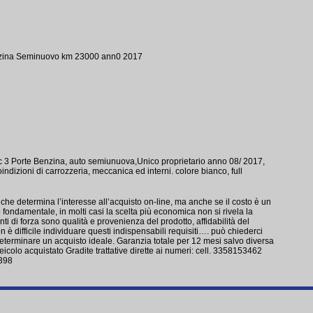
zina Seminuovo km 23000 ann0 2017
3 Porte Benzina, auto semiunuova,Unico proprietario anno 08/ 2017,
indizioni di carrozzeria, meccanica ed interni. colore bianco, full
che determina l’interesse all’acquisto on-line, ma anche se il costo è un
 fondamentale, in molti casi la scelta più economica non si rivela la
nti di forza sono qualità e provenienza del prodotto, affidabilità del
n è difficile individuare questi indispensabili requisiti…. può chiederci
eterminare un acquisto ideale. Garanzia totale per 12 mesi salvo diversa
l veicolo acquistato Gradite trattative dirette ai numeri: cell. 3358153462
398