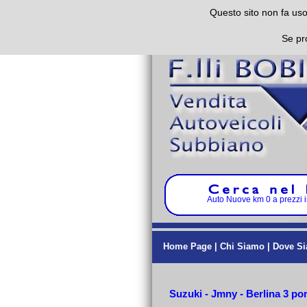
Questo sito non fa uso 
Se pr
Auto Nuove km 0 a prezzi imb
Home Page
|
Chi Siamo
|
Dove S
Suzuki - Jmny - Berlina 3 po