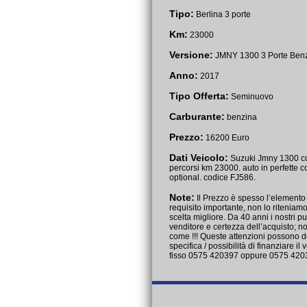
Tipo:
Berlina 3 porte
Km:
23000
Versione:
JMNY 1300 3 Porte Ben
Anno:
2017
Tipo Offerta:
Seminuovo
Carburante:
benzina
Prezzo:
16200 Euro
Dati Veicolo:
Suzuki Jmny 1300 cc 
percorsi km 23000. auto in perfette co
optional. codice FJ586.
Note:
Il Prezzo è spesso l’elemento 
requisito importante, non lo riteniamo
scelta migliore. Da 40 anni i nostri pu
venditore e certezza dell’acquisto; no
come !!! Queste attenzioni possono d
specifica / possibilità di finanziare i
fisso 0575 420397 oppure 0575 420